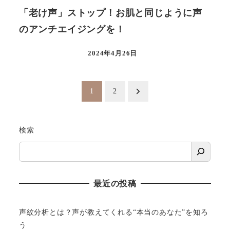
「老け声」ストップ！お肌と同じように声
のアンチエイジングを！
2024年4月26日
投
1
2
稿
検索
の
ペ
ー
最近の投稿
ジ
声紋分析とは？声が教えてくれる“本当のあなた”を知ろ
送
う