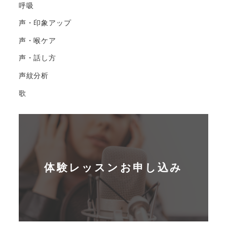
呼吸
声・印象アップ
声・喉ケア
声・話し方
声紋分析
歌
体験レッスンお申し込み