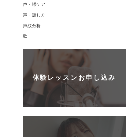
声・喉ケア
声・話し方
声紋分析
歌
体験レッスンお申し込み