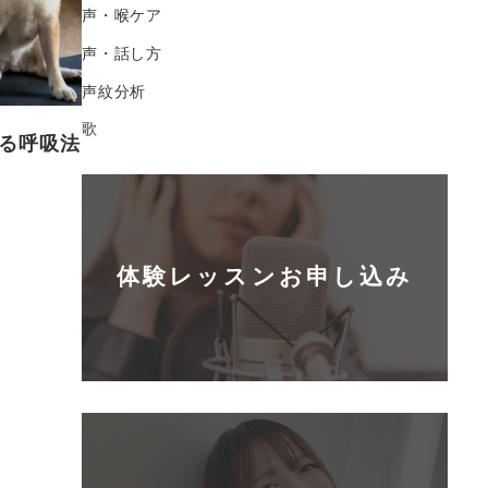
声・喉ケア
声・話し方
声紋分析
歌
る呼吸法
体験レッスンお申し込み